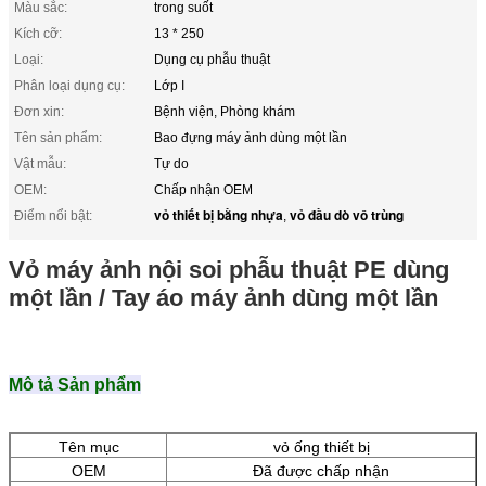
Màu sắc:
trong suốt
Kích cỡ:
13 * 250
Loại:
Dụng cụ phẫu thuật
Phân loại dụng cụ:
Lớp I
Đơn xin:
Bệnh viện, Phòng khám
Tên sản phẩm:
Bao đựng máy ảnh dùng một lần
Vật mẫu:
Tự do
OEM:
Chấp nhận OEM
vỏ thiết bị bằng nhựa
vỏ đầu dò vô trùng
Điểm nổi bật:
,
Vỏ máy ảnh nội soi phẫu thuật PE dùng
một lần / Tay áo máy ảnh dùng một lần
Mô tả Sản phẩm
Tên mục
vỏ ống thiết bị
OEM
Đã được chấp nhận