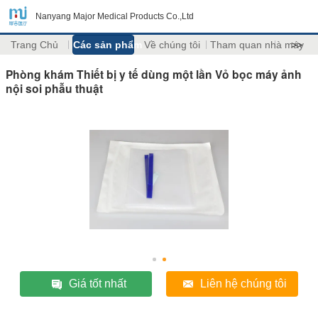
Nanyang Major Medical Products Co.,Ltd
Trang Chủ
Các sản phẩm
Về chúng tôi
Tham quan nhà máy
>>
Phòng khám Thiết bị y tế dùng một lần Vỏ bọc máy ảnh
nội soi phẫu thuật
Giá tốt nhất
Liên hệ chúng tôi