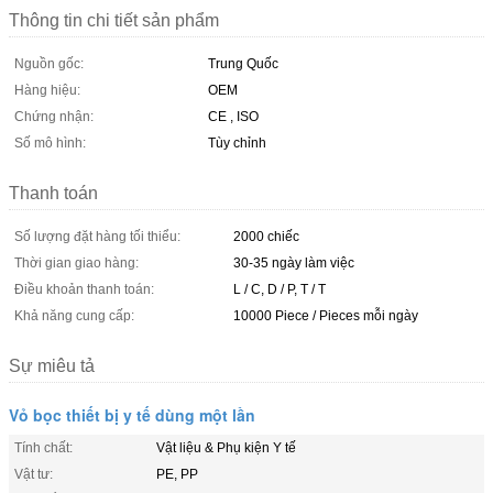
Thông tin chi tiết sản phẩm
Nguồn gốc:
Trung Quốc
Hàng hiệu:
OEM
Chứng nhận:
CE , ISO
Số mô hình:
Tùy chỉnh
Thanh toán
Số lượng đặt hàng tối thiểu:
2000 chiếc
Thời gian giao hàng:
30-35 ngày làm việc
Điều khoản thanh toán:
L / C, D / P, T / T
Khả năng cung cấp:
10000 Piece / Pieces mỗi ngày
Sự miêu tả
Vỏ bọc thiết bị y tế dùng một lần
Tính chất:
Vật liệu & Phụ kiện Y tế
Vật tư:
PE, PP