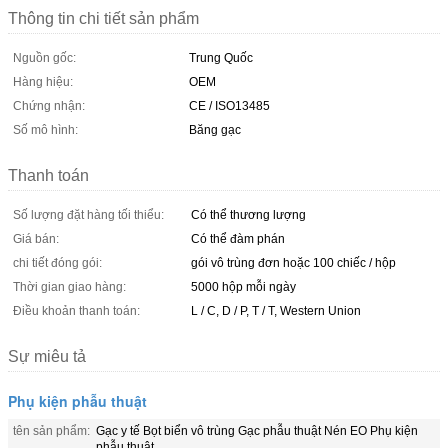
Thông tin chi tiết sản phẩm
Nguồn gốc:
Trung Quốc
Hàng hiệu:
OEM
Chứng nhận:
CE / ISO13485
Số mô hình:
Băng gạc
Thanh toán
Số lượng đặt hàng tối thiểu:
Có thể thương lượng
Giá bán:
Có thể đàm phán
chi tiết đóng gói:
gói vô trùng đơn hoặc 100 chiếc / hộp
Thời gian giao hàng:
5000 hộp mỗi ngày
Điều khoản thanh toán:
L / C, D / P, T / T, Western Union
Sự miêu tả
Phụ kiện phẫu thuật
tên sản phẩm:
Gạc y tế Bọt biển vô trùng Gạc phẫu thuật Nén EO Phụ kiện
phẫu thuật