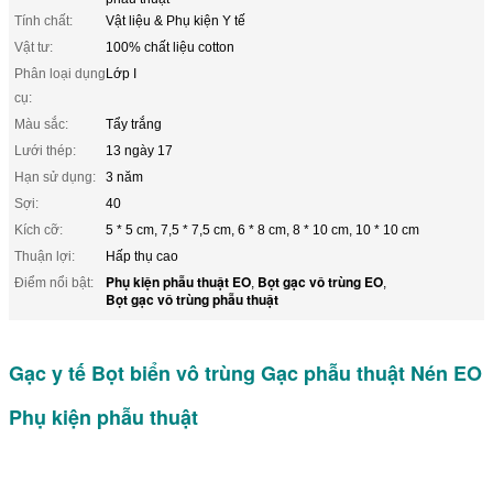
Tính chất:
Vật liệu & Phụ kiện Y tế
Vật tư:
100% chất liệu cotton
Phân loại dụng
Lớp I
cụ:
Màu sắc:
Tẩy trắng
Lưới thép:
13 ngày 17
Hạn sử dụng:
3 năm
Sợi:
40
Kích cỡ:
5 * 5 cm, 7,5 * 7,5 cm, 6 * 8 cm, 8 * 10 cm, 10 * 10 cm
Thuận lợi:
Hấp thụ cao
Phụ kiện phẫu thuật EO
Bọt gạc vô trùng EO
Điểm nổi bật:
,
,
Bọt gạc vô trùng phẫu thuật
Gạc y tế Bọt biển vô trùng Gạc phẫu thuật Nén EO
Phụ kiện phẫu thuật