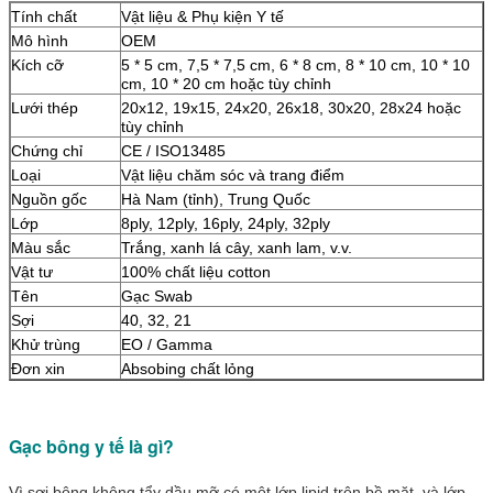
Tính chất
Vật liệu & Phụ kiện Y tế
Mô hình
OEM
Kích cỡ
5 * 5 cm, 7,5 * 7,5 cm, 6 * 8 cm, 8 * 10 cm, 10 * 10
cm, 10 * 20 cm hoặc tùy chỉnh
Lưới thép
20x12, 19x15, 24x20, 26x18, 30x20, 28x24 hoặc
tùy chỉnh
Chứng chỉ
CE / ISO13485
Loại
Vật liệu chăm sóc và trang điểm
Nguồn gốc
Hà Nam (tỉnh), Trung Quốc
Lớp
8ply, 12ply, 16ply, 24ply, 32ply
Màu sắc
Trắng, xanh lá cây, xanh lam, v.v.
Vật tư
100% chất liệu cotton
Tên
Gạc Swab
Sợi
40, 32, 21
Khử trùng
EO / Gamma
Đơn xin
Absobing chất lỏng
Gạc bông y tế là gì?
Vì sợi bông không tẩy dầu mỡ có một lớp lipid trên bề mặt, và lớp