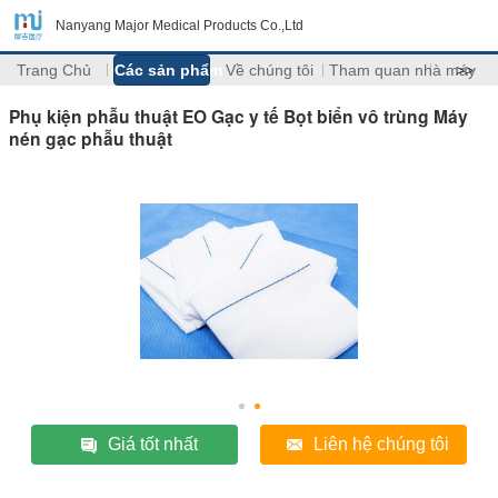
Nanyang Major Medical Products Co.,Ltd
Trang Chủ
Các sản phẩm
Về chúng tôi
Tham quan nhà máy
>>
Phụ kiện phẫu thuật EO Gạc y tế Bọt biển vô trùng Máy
nén gạc phẫu thuật
Giá tốt nhất
Liên hệ chúng tôi