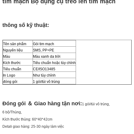
tim mạch Bộ dụng cụ treo lên tim mạch
thông số kỹ thuật:
Tên sản phẩm
Gói tim mạch
Nguyên liệu
SMS, PP+PE
Màu
Màu xanh da trời
Kích thước
Tiêu chuẩn hoặc tùy chỉnh
Tiêu chuẩn
CE/ISO13485
In Logo
Như tùy chỉnh
đóng gói
1 gói/túi vô trùng
Đóng gói ＆ Giao hàng tận nơi:
1 gói/túi vô trùng,
6 bộ/Thùng,
Kích thước thùng: 60*40*42cm
Detali giao hàng: 25-30 ngày làm việc