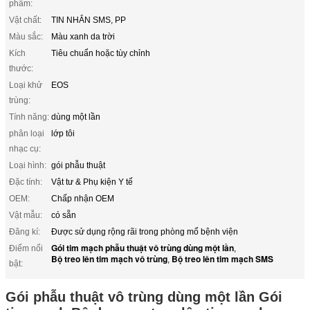
phẩm:
Vật chất:
TIN NHẮN SMS, PP
Màu sắc:
Màu xanh da trời
Kích
Tiêu chuẩn hoặc tùy chỉnh
thước:
Loại khử
EOS
trùng:
Tính năng:
dùng một lần
phân loại
lớp tôi
nhạc cụ:
Loại hình:
gói phẫu thuật
Đặc tính:
Vật tư & Phụ kiện Y tế
OEM:
Chấp nhận OEM
Vật mẫu:
có sẵn
Đăng kí:
Được sử dụng rộng rãi trong phòng mổ bệnh viện
Gói tim mạch phẫu thuật vô trùng dùng một lần
Điểm nổi
,
Bộ treo lên tim mạch vô trùng
Bộ treo lên tim mạch SMS
,
bật:
Gói phẫu thuật vô trùng dùng một lần Gói