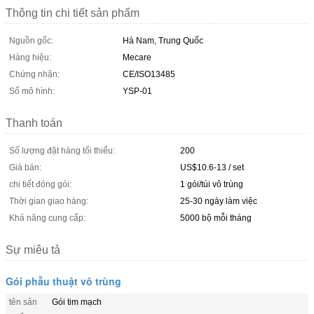
Thông tin chi tiết sản phẩm
Nguồn gốc:
Hà Nam, Trung Quốc
Hàng hiệu:
Mecare
Chứng nhận:
CE/ISO13485
Số mô hình:
YSP-01
Thanh toán
Số lượng đặt hàng tối thiểu:
200
Giá bán:
US$10.6-13 / set
chi tiết đóng gói:
1 gói/túi vô trùng
Thời gian giao hàng:
25-30 ngày làm việc
Khả năng cung cấp:
5000 bộ mỗi tháng
Sự miêu tả
Gói phẫu thuật vô trùng
tên sản
Gói tim mạch