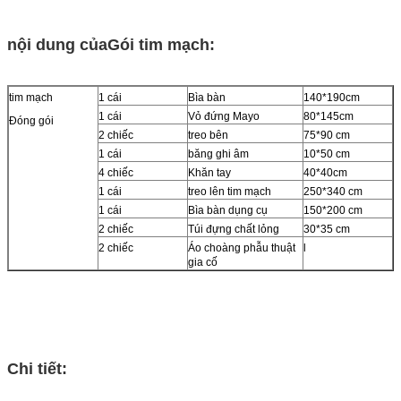
nội dung của
Gói tim mạch
:
tim mạch
1 cái
Bìa bàn
140*190cm
1 cái
Vỏ đứng Mayo
80*145cm
Đóng gói
2 chiếc
treo bên
75*90 cm
1 cái
băng ghi âm
10*50 cm
4 chiếc
Khăn tay
40*40cm
1 cái
treo lên tim mạch
250*340 cm
1 cái
Bìa bàn dụng cụ
150*200 cm
2 chiếc
Túi đựng chất lỏng
30*35 cm
2 chiếc
Áo choàng phẫu thuật
l
gia cố
Chi tiết: