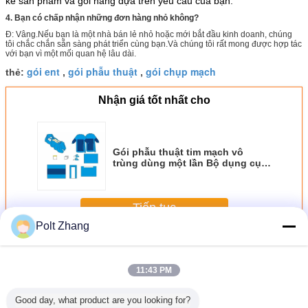
kế sản phẩm và gói hàng dựa trên yêu cầu của bạn.
4. Bạn có chấp nhận những đơn hàng nhỏ không?
Đ: Vâng.Nếu bạn là một nhà bán lẻ nhỏ hoặc mới bắt đầu kinh doanh, chúng
tôi chắc chắn sẵn sàng phát triển cùng bạn.Và chúng tôi rất mong được hợp tác
với bạn vì một mối quan hệ lâu dài.
gói ent
gói phẫu thuật
gói chụp mạch
thẻ:
,
,
Nhận giá tốt nhất cho
Gói phẫu thuật tim mạch vô
trùng dùng một lần Bộ dụng cụ
treo lên SMS PP
Tiếp tục
Polt Zhang
Gói phẫu thuật vô trùng
Hơn
11:43 PM
Good day, what product are you looking for?