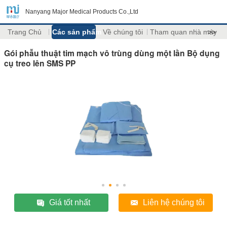
Nanyang Major Medical Products Co.,Ltd
Trang Chủ
Các sản phẩm
Về chúng tôi
Tham quan nhà máy
>>
Gói phẫu thuật tim mạch vô trùng dùng một lần Bộ dụng
cụ treo lên SMS PP
Giá tốt nhất
Liên hệ chúng tôi