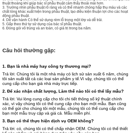
thuật thoáng khí giúp bác sĩ phẫu thuật cảm thấy thoải mái hơn.
3. Trường nhìn phẫu thuật rõ ràng và có thể nhanh chóng hấp thụ máu và các
chất lỏng khác xuất hiện trong phẫu thuật, tạo điều kiện thuận lợi cho các hoạt
động phẫu thuật.
4. Dễ vận hành Có thể sử dụng rèm lỗ trong một lớp và dễ trải.
5. Gấp theo thứ tự sử dụng của bác sĩ phẫu thuật.
6. Đóng gói vô trùng và an toàn, có giá trị trong ba năm.
Câu hỏi thường gặp:
1. Bạn là nhà máy hay công ty thương mại?
Trả lời: Chúng tôi là một nhà máy có lịch sử sản xuất 6 năm, chúng
tôi sản xuất tất cả các loại sản phẩm y tế.Vì vậy, chúng tôi có thể
cung cấp cho bạn giá nhà máy trực tiếp.
2. Để xác nhận chất lượng, Làm thế nào tôi có thể lấy mẫu?
Trả lời: Vui lòng cung cấp cho tôi chi tiết thông số kỹ thuật chính
xác, vì vậy chúng tôi có thể cung cấp cho bạn một mẫu. Bạn cũng
có thể gửi cho chúng tôi một mẫu, chúng tôi có thể cung cấp cho
bạn một mẫu truy cập và giá cả. Mẫu miễn phí.
3. Bạn có thể thực hiện dịch vụ OEM không?
Trả lời: có, chúng tôi có thể chấp nhận OEM. Chúng tôi có thể thiết